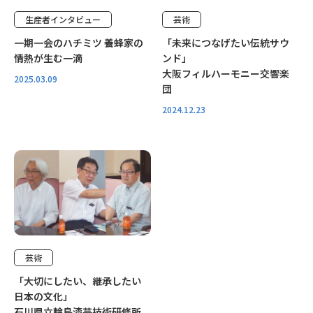
生産者インタビュー
芸術
一期一会のハチミツ 養蜂家の
「未来につなげたい伝統サウ
情熱が生む一滴
ンド」
大阪フィルハーモニー交響楽
2025.03.09
団
2024.12.23
特別取材
芸術
「大切にしたい、継承したい
日本の文化」
石川県立輪島漆芸技術研修所