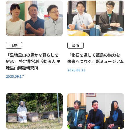
特別取材
特別取材
活動
芸術
「里地里山の豊かな暮らしを
「化石を通して甑島の魅力を
継承」 特定非営利活動法人 里
未来へつなぐ」甑ミュージアム
地里山問題研究所
2025.08.21
2025.09.17
特別取材
特別取材