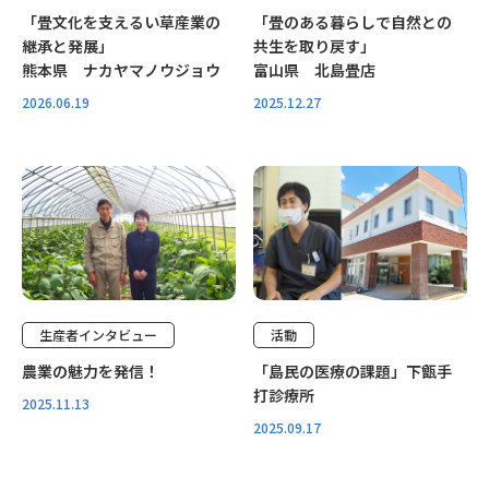
「畳文化を支えるい草産業の
「畳のある暮らしで自然との
継承と発展」
共生を取り戻す」
熊本県 ナカヤマノウジョウ
富山県 北島畳店
2026.06.19
2025.12.27
特別取材
特別取材
生産者インタビュー
活動
農業の魅力を発信！
「島民の医療の課題」下甑手
打診療所
2025.11.13
2025.09.17